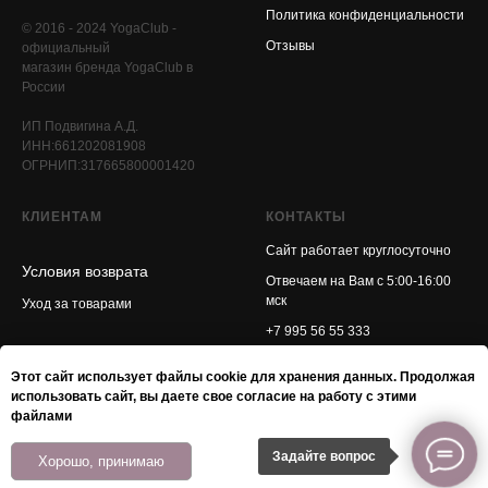
Политика конфиденциальности
© 2016 - 2024 YogaClub -
Отзывы
официальный
магазин бренда YogaClub в
России
ИП Подвигина А.Д.
ИНН:661202081908
ОГРНИП:317665800001420
КЛИЕНТАМ
КОНТАКТЫ
Сайт работает круглосуточно
Условия возврата
Отвечаем на Вам с 5:00-16:00
мск
Уход за товарами
+7 995 56 55 333
info@yogaclub.store
Этот сайт использует файлы cookie для хранения данных. Продолжая
использовать сайт, вы даете свое согласие на работу с этими
файлами
Задайте вопрос
Хорошо, принимаю